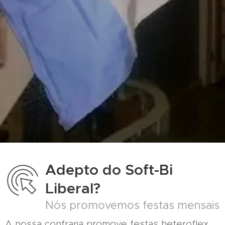
Adepto do Soft-Bi
Liberal?
Nós promovemos festas mensais
A nossa confraria promove festas heteroflex